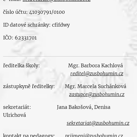
číslo účtu: 41030791/0100
ID datové schránky: cfifdwy
IČO: 62331701
ředitelka školy: Mgr. Barbora Kachlová
reditel@zusbohumin.cz
zástupkyně ředitelky: Mgr. Marcela Suchánková
zastupce@zusbohumin.cz
sekretariát: Jana Bakošová, Denisa
Ulrichová
sekretariat@zusbohumin.cz
kontakt na pedagogy:
prijmeni@zusbohumin.cz