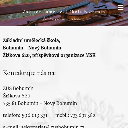
Základní
umělecká
škola Bohumín
„Prostor pro krásu a fantazii“
Základní umělecká škola,
Bohumín - Nový Bohumín,
Žižkova 620, příspěvková organizace MSK
Kontaktujte nás na:
ZUŠ Bohumín
Žižkova 620
735 81 Bohumín - Nový Bohumín
telefon: 596 013 331
mobil: 733 691 582
e-mail:
sekretariat@zusbohumin.cz