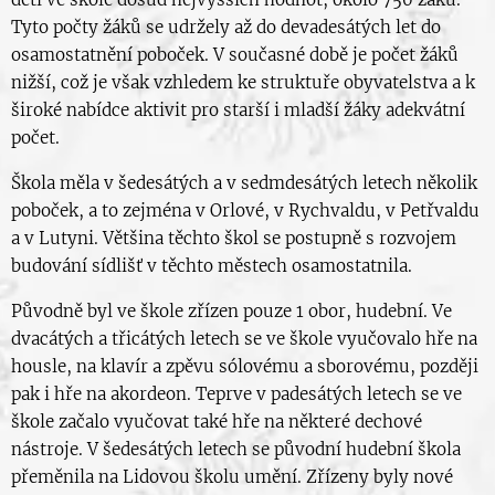
Tyto počty žáků se udržely až do devadesátých let do
osamostatnění poboček. V současné době je počet žáků
nižší, což je však vzhledem ke struktuře obyvatelstva a k
široké nabídce aktivit pro starší i mladší žáky adekvátní
počet.
Škola měla v šedesátých a v sedmdesátých letech několik
poboček, a to zejména v Orlové, v Rychvaldu, v Petřvaldu
a v Lutyni. Většina těchto škol se postupně s rozvojem
budování sídlišť v těchto městech osamostatnila.
Původně byl ve škole zřízen pouze 1 obor, hudební. Ve
dvacátých a třicátých letech se ve škole vyučovalo hře na
housle, na klavír a zpěvu sólovému a sborovému, později
pak i hře na akordeon. Teprve v padesátých letech se ve
škole začalo vyučovat také hře na některé dechové
nástroje. V šedesátých letech se původní hudební škola
přeměnila na Lidovou školu umění. Zřízeny byly nové