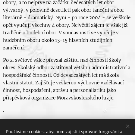
obory, a to nejprve na začátku šedesátých let obor
výtvarný, v polovině desetiletí pak obor taneční a obor
literárně - dramatický. Nyní - po roce 2004 - se ve škole
opět vyučují všechny 4 obory. Největší zájem je však již
tradičně o hudební obor. V současnosti se vyučuje v
hudebním oboru okolo 13-15 hlavních studijních
zaměření.
Po 2. světové válce převzal záštitu nad činností školy
okres. Školský odbor zaštiťoval většinu administrativní a
hospodářské činnosti. Od devadesátých let má škola
vlastní statut. Zajišťuje veškerou výchovně vzdělávací
činnost, hospodaření, správu a personalistiku jako
příspěvková organizace Moravskoslezského kraje.
.
Používáme cookies, abychom zajistili správné fungování a