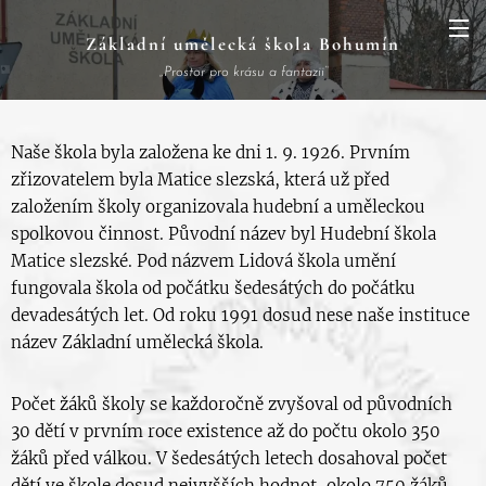
Základní
umělecká
škola Bohumín
„Prostor pro krásu a fantazii“
Naše škola byla založena ke dni 1. 9. 1926. Prvním
zřizovatelem byla Matice slezská, která už před
založením školy organizovala hudební a uměleckou
spolkovou činnost. Původní název byl Hudební škola
Matice slezské. Pod názvem Lidová škola umění
fungovala škola od počátku šedesátých do počátku
devadesátých let. Od roku 1991 dosud nese naše instituce
název Základní umělecká škola.
Počet žáků školy se každoročně zvyšoval od původních
30 dětí v prvním roce existence až do počtu okolo 350
žáků před válkou. V šedesátých letech dosahoval počet
dětí ve škole dosud nejvyšších hodnot, okolo 750 žáků.